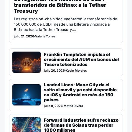
transferidos de Bitfinex a la Tether
Treasury
Los registros on-chain documentaron la transferencia de
150 000 000 de USDT desde una billetera vinculada a
Bitfinex hacia la Tether Treasury.…
julio 21, 2026
·
Valeria Torres
Franklin Templeton impulsa el
crecimiento del AUM en bonos del
Tesoro tokenizados
julio 20, 2026
·
Kevin Morales
Loaded Lions: Mane City da el
salto al móvil y ya está disponible
en iOS y Android en más de 150
países
julio 9, 2026
·
Mateo Rivera
Forward Industries sufre rechazo
de firmas de Solana tras perder
1000 millones