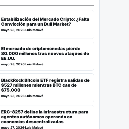
Estabilización del Mercado Cripto: ¿Falta
Convicción para un Bull Market?
mayo 28, 2026
·
Luis Malavé
El mercado de criptomonedas pierde
80.000 millones tras nuevos ataques de
EE.UU.
mayo 28, 2026
·
Luis Malavé
BlackRock Bitcoin ETF registra salidas de
$527 millones mientras BTC cae de
$75,000
mayo 28, 2026
·
Luis Malavé
ERC-8257 define la infraestructura para
agentes autónomos operando en
economías descentralizadas
mayo 27, 2026
·
Luis Malavé