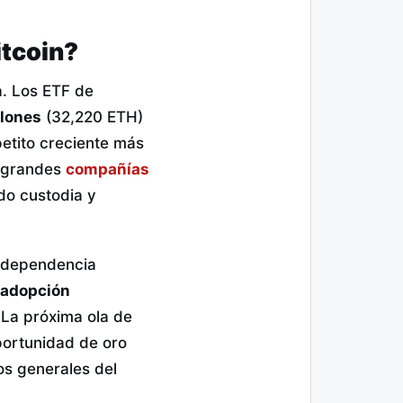
itcoin?
ca. Los ETF de
llones
(32,220 ETH)
petito creciente más
e grandes
compañías
do custodia y
a dependencia
adopción
 La próxima ola de
portunidad de oro
jos generales del