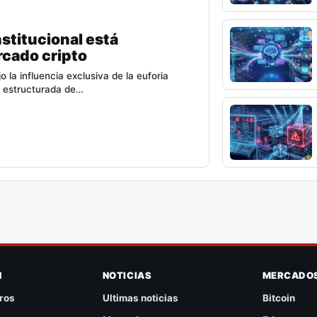
stitucional está
rcado cripto
la influencia exclusiva de la euforia
n estructurada de…
N
NOTICIAS
MERCADO
ros
Ultimas noticias
Bitcoin