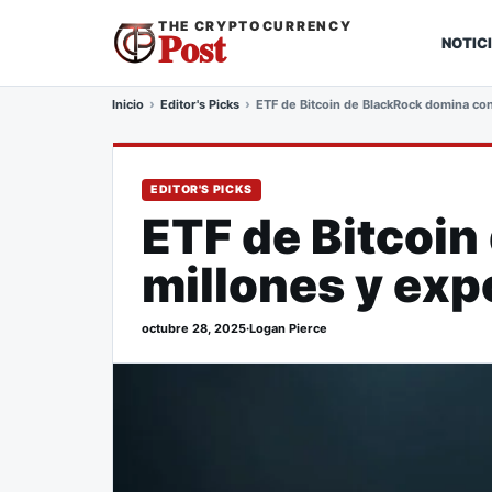
THE CRYPTOCURRENCY
Post
NOTIC
Inicio
Editor's Picks
ETF de Bitcoin de BlackRock domina con 
EDITOR'S PICKS
ETF de Bitcoin
millones y exp
octubre 28, 2025
·
Logan Pierce