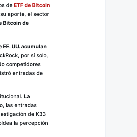
jos de
ETF de Bitcoin
su aporte, el sector
 Bitcoin de
e EE. UU. acumulan
ckRock, por sí solo,
endo competidores
gistró entradas de
itucional.
La
o, las entradas
vestigación de K33
oldea la percepción