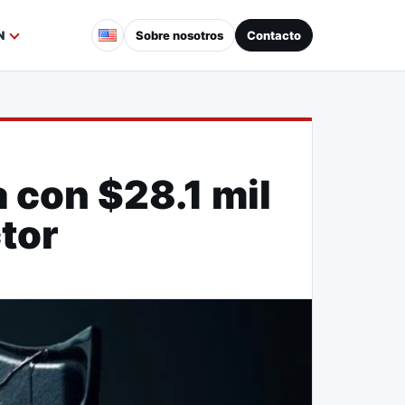
Sobre nosotros
Contacto
N
 con $28.1 mil
ctor