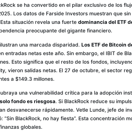
ckRock se ha convertido en el pilar exclusivo de los flu
2025. Los datos de Farside Investors muestran que sin 
 Esta situación revela una fuerte
dominancia del ETF de
endencia preocupante del gigante financiero.
s ilustran una marcada disparidad.
Los ETF de Bitcoin d
n entradas netas este año. Sin embargo, el IBIT de Bla
lones. Esto significa que el resto de los fondos, incluy
y, vieron salidas netas. El 27 de octubre, el sector re
ntes a $149.3 millones.
subraya una vulnerabilidad crítica para la adopción inst
solo fondo es riesgosa
. Si BlackRock reduce su impuls
rían desvanecerse rápidamente. Vetle Lunde, jefe de in
: “Sin BlackRock, no hay fiesta”. Esta concentración m
finanzas globales.