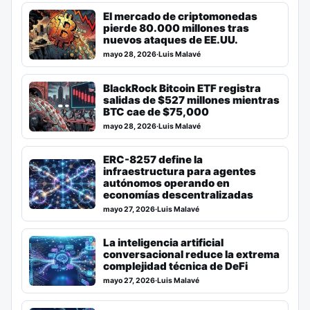
El mercado de criptomonedas
pierde 80.000 millones tras
nuevos ataques de EE.UU.
mayo 28, 2026
·
Luis Malavé
BlackRock Bitcoin ETF registra
salidas de $527 millones mientras
BTC cae de $75,000
mayo 28, 2026
·
Luis Malavé
ERC-8257 define la
infraestructura para agentes
autónomos operando en
economías descentralizadas
mayo 27, 2026
·
Luis Malavé
La inteligencia artificial
conversacional reduce la extrema
complejidad técnica de DeFi
mayo 27, 2026
·
Luis Malavé