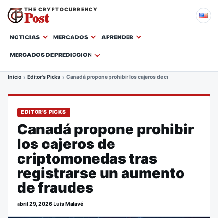
THE CRYPTOCURRENCY
Post
NOTICIAS
MERCADOS
APRENDER
MERCADOS DE PREDICCION
Inicio
Editor's Picks
Canadá propone prohibir los cajeros de criptomonedas tras r
EDITOR'S PICKS
Canadá propone prohibir
los cajeros de
criptomonedas tras
registrarse un aumento
de fraudes
abril 29, 2026
·
Luis Malavé