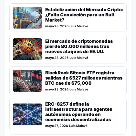
Estabilización del Mercado Cripto:
¿Falta Convicción para un Bull
Market?
mayo 28, 2026
·
Luis Malavé
El mercado de criptomonedas
pierde 80.000 millones tras
nuevos ataques de EE.UU.
mayo 28, 2026
·
Luis Malavé
BlackRock Bitcoin ETF registra
salidas de $527 millones mientras
BTC cae de $75,000
mayo 28, 2026
·
Luis Malavé
ERC-8257 define la
infraestructura para agentes
autónomos operando en
economías descentralizadas
mayo 27, 2026
·
Luis Malavé