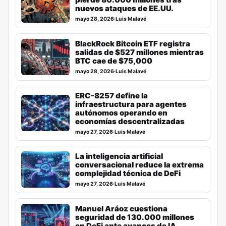
nuevos ataques de EE.UU.
mayo 28, 2026
·
Luis Malavé
BlackRock Bitcoin ETF registra
salidas de $527 millones mientras
BTC cae de $75,000
mayo 28, 2026
·
Luis Malavé
ERC-8257 define la
infraestructura para agentes
autónomos operando en
economías descentralizadas
mayo 27, 2026
·
Luis Malavé
La inteligencia artificial
conversacional reduce la extrema
complejidad técnica de DeFi
mayo 27, 2026
·
Luis Malavé
Manuel Aráoz cuestiona
seguridad de 130.000 millones
en DeFi ante avances de IA