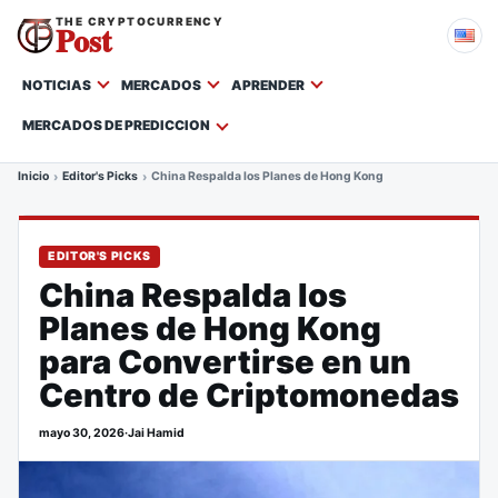
THE CRYPTOCURRENCY
Post
NOTICIAS
MERCADOS
APRENDER
MERCADOS DE PREDICCION
Inicio
Editor's Picks
China Respalda los Planes de Hong Kong para Convertirse e
EDITOR'S PICKS
China Respalda los
Planes de Hong Kong
para Convertirse en un
Centro de Criptomonedas
mayo 30, 2026
·
Jai Hamid