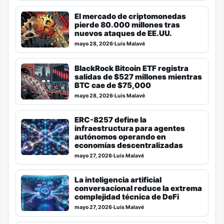
El mercado de criptomonedas
pierde 80.000 millones tras
nuevos ataques de EE.UU.
mayo 28, 2026
·
Luis Malavé
BlackRock Bitcoin ETF registra
salidas de $527 millones mientras
BTC cae de $75,000
mayo 28, 2026
·
Luis Malavé
ERC-8257 define la
infraestructura para agentes
autónomos operando en
economías descentralizadas
mayo 27, 2026
·
Luis Malavé
La inteligencia artificial
conversacional reduce la extrema
complejidad técnica de DeFi
mayo 27, 2026
·
Luis Malavé