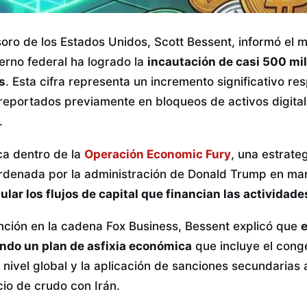
soro de los Estados Unidos, Scott Bessent, informó el m
erno federal ha logrado la
incautación de casi 500 mil
s
. Esta cifra representa un incremento significativo re
 reportados previamente en bloqueos de activos digital
.
ca dentro de la
Operación Economic Fury
, una estrate
 ordenada por la administración de Donald Trump en m
ular los flujos de capital que financian las actividade
nción en la cadena Fox Business, Bessent explicó que
e
ando un plan de asfixia económica
que incluye el cong
 nivel global y la aplicación de sanciones secundarias
io de crudo con Irán.