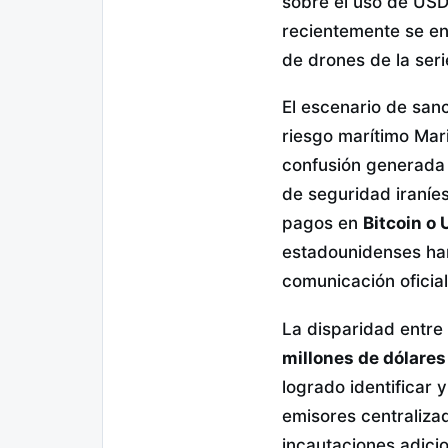
sobre el uso de USD
recientemente se en
de drones de la seri
El escenario de san
riesgo marítimo Mar
confusión generada 
de seguridad iraníe
pagos en
Bitcoin o
estadounidenses han
comunicación oficial
La disparidad entre 
millones de dólare
logrado identificar
emisores centralizad
incautaciones adici