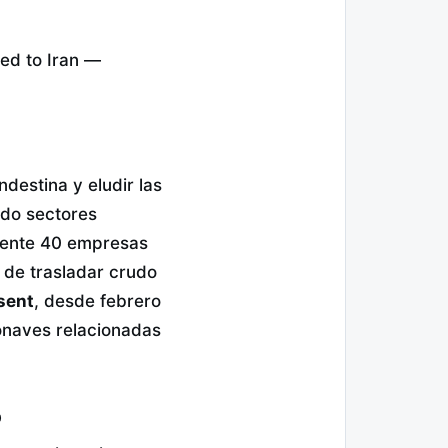
ied to Iran —
destina y eludir las
ado sectores
amente 40 empresas
 de trasladar crudo
ssent
, desde febrero
onaves relacionadas
o