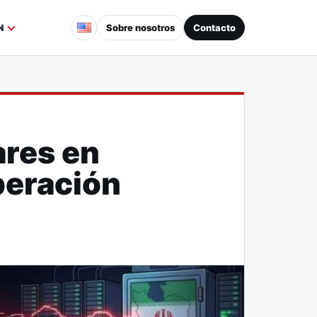
Sobre nosotros
Contacto
N
ares en
peración