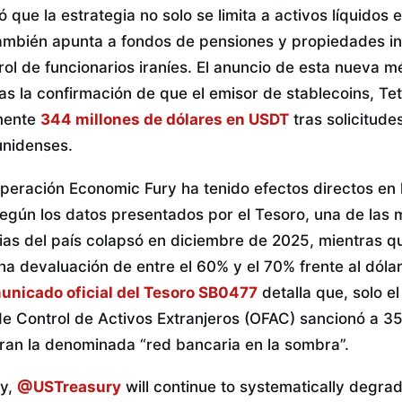
ó que la estrategia no solo se limita a activos líquidos
también apunta a fondos de pensiones y propiedades inm
rol de funcionarios iraníes. El anuncio de esta nueva m
as la confirmación de que el emisor de stablecoins, Tet
mente
344 millones de dólares en USDT
tras solicitude
unidenses.
peración Economic Fury ha tenido efectos directos en l
 Según los datos presentados por el Tesoro, una de las
rias del país colapsó en diciembre de 2025, mientras q
a devaluación de entre el 60% y el 70% frente al dóla
unicado oficial del Tesoro SB0477
detalla que, solo e
 de Control de Activos Extranjeros (OFAC) sancionó a 3
gran la denominada “red bancaria en la sombra”.
ry,
@USTreasury
will continue to systematically degrade