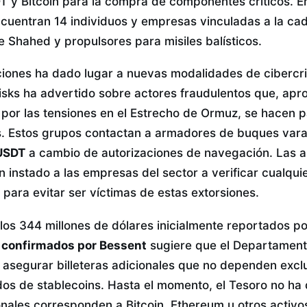
T y Bitcoin para la compra de componentes críticos. E
cuentran 14 individuos y empresas vinculadas a la ca
e Shahed y propulsores para misiles balísticos.
ciones ha dado lugar a nuevas modalidades de cibercr
isks ha advertido sobre actores fraudulentos que, apr
por las tensiones en el Estrecho de Ormuz, se hacen p
s. Estos grupos contactan a armadores de buques vara
 USDT
a cambio de autorizaciones de navegación. Las a
 instado a las empresas del sector a verificar cualqui
 para evitar ser víctimas de estas extorsiones.
los 344 millones de dólares inicialmente reportados po
s confirmados por Bessent
sugiere que el Departament
 y asegurar billeteras adicionales que no dependen exc
os de stablecoins. Hasta el momento, el Tesoro no ha d
onales corresponden a Bitcoin, Ethereum u otros activo