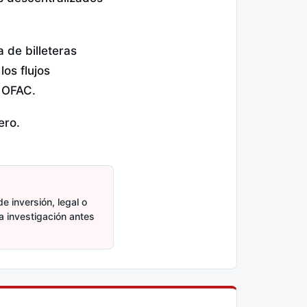
 de billeteras
os flujos
a OFAC.
ero.
e inversión, legal o
ia investigación antes