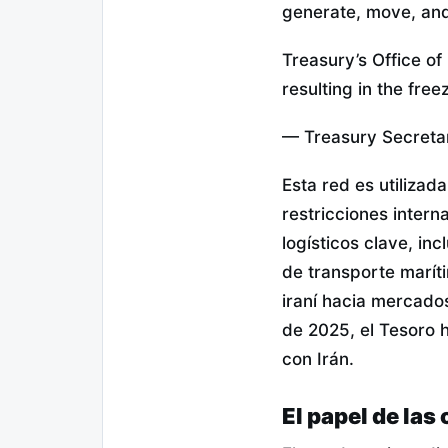
generate, move, and
Treasury’s Office of
resulting in the free
— Treasury Secreta
Esta red es utilizad
restricciones inter
logísticos clave, i
de transporte marít
iraní hacia mercado
de 2025, el Tesoro 
con Irán.
El papel de las