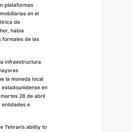
 en plataformas
obiliarias en el
étrica de
her, había
s formales de las
a infraestructura
 mayores
ue la moneda local
r estadounidense en
l martes 28 de abril
5 entidades e
 Tehran’s ability to