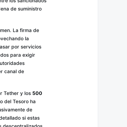
ntre los sancionados
dena de suministro
imen. La firma de
ovechando la
asar por servicios
dos para exigir
utoridades
er canal de
r Tether y los
500
o del Tesoro ha
lusivamente de
etallado si estas
s descentralizados