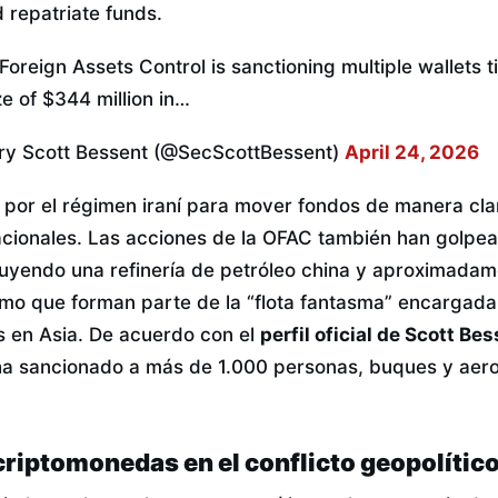
 repatriate funds.
 Foreign Assets Control is sanctioning multiple wallets t
ze of $344 million in…
ry Scott Bessent (@SecScottBessent)
April 24, 2026
a por el régimen iraní para mover fondos de manera clan
nacionales. Las acciones de la OFAC también han golpe
ncluyendo una refinería de petróleo china y aproximad
imo que forman parte de la “flota fantasma” encargada
s en Asia. De acuerdo con el
perfil oficial de Scott Be
ha sancionado a más de 1.000 personas, buques y aer
 criptomonedas en el conflicto geopolític