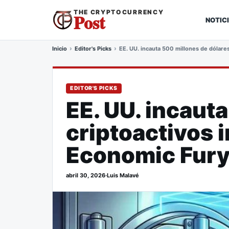
THE CRYPTOCURRENCY
Post
NOTIC
Inicio
Editor's Picks
EE. UU. incauta 500 millones de dólare
EDITOR'S PICKS
EE. UU. incaut
criptoactivos 
Economic Fur
abril 30, 2026
·
Luis Malavé