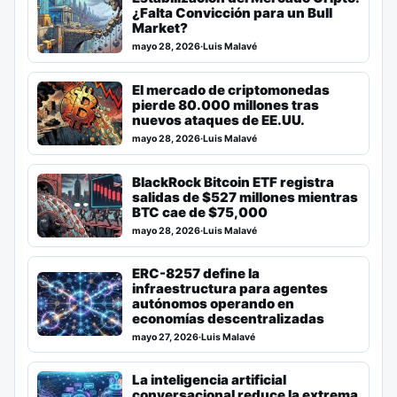
¿Falta Convicción para un Bull
Market?
mayo 28, 2026
·
Luis Malavé
El mercado de criptomonedas
pierde 80.000 millones tras
nuevos ataques de EE.UU.
mayo 28, 2026
·
Luis Malavé
BlackRock Bitcoin ETF registra
salidas de $527 millones mientras
BTC cae de $75,000
mayo 28, 2026
·
Luis Malavé
ERC-8257 define la
infraestructura para agentes
autónomos operando en
economías descentralizadas
mayo 27, 2026
·
Luis Malavé
La inteligencia artificial
conversacional reduce la extrema