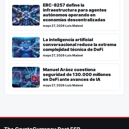
ERC-8257 define la
infraestructura para agentes
autónomos operando en
economías descentralizadas
mayo 27, 2026
·
Luis Malavé
La inteligencia artificial
conversacional reduce la extrema
complejidad técnica de DeFi
mayo 27, 2026
·
Luis Malavé
Manuel Aráoz cuestiona
seguridad de 130.000 millones
en DeFi ante avances de IA
mayo 27, 2026
·
Luis Malavé