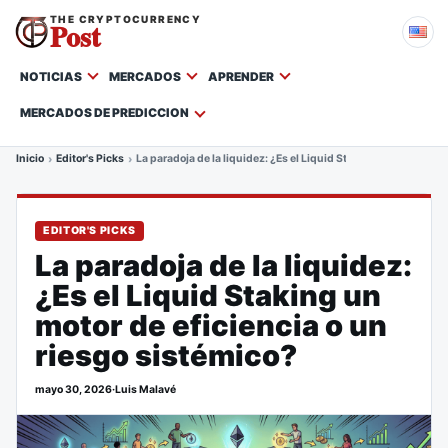
THE CRYPTOCURRENCY
Post
NOTICIAS
MERCADOS
APRENDER
MERCADOS DE PREDICCION
Inicio
Editor's Picks
La paradoja de la liquidez: ¿Es el Liquid Staking un motor de 
EDITOR'S PICKS
La paradoja de la liquidez:
¿Es el Liquid Staking un
motor de eficiencia o un
riesgo sistémico?
mayo 30, 2026
·
Luis Malavé