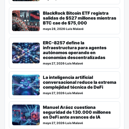
BlackRock Bitcoin ETF registra
salidas de $527 millones mientras
BTC cae de $75,000
mayo 28, 2026
·
Luis Malavé
ERC-8257 define la
infraestructura para agentes
autónomos operando en
economías descentralizadas
mayo 27, 2026
·
Luis Malavé
La inteligencia artificial
conversacional reduce la extrema
complejidad técnica de DeFi
mayo 27, 2026
·
Luis Malavé
Manuel Aráoz cuestiona
seguridad de 130.000 millones
en DeFi ante avances de IA
mayo 27, 2026
·
Luis Malavé