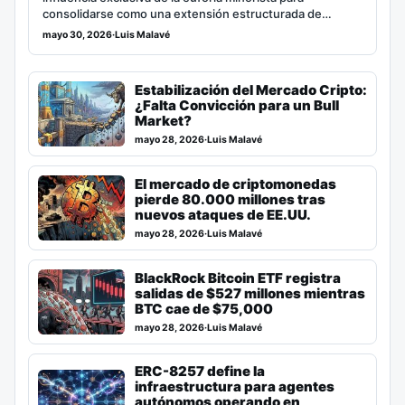
consolidarse como una extensión estructurada de…
mayo 30, 2026
·
Luis Malavé
Estabilización del Mercado Cripto:
¿Falta Convicción para un Bull
Market?
mayo 28, 2026
·
Luis Malavé
El mercado de criptomonedas
pierde 80.000 millones tras
nuevos ataques de EE.UU.
mayo 28, 2026
·
Luis Malavé
BlackRock Bitcoin ETF registra
salidas de $527 millones mientras
BTC cae de $75,000
mayo 28, 2026
·
Luis Malavé
ERC-8257 define la
infraestructura para agentes
autónomos operando en