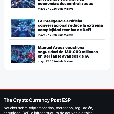
economías descentralizadas
mayo 27, 2026
·
Luis Malavé
La inteligencia artificial
conversacional reduce la extrema
complejidad técnica de DeFi
mayo 27, 2026
·
Luis Malavé
Manuel Aráoz cuestiona
seguridad de 130.000 millones
en DeFi ante avances de IA
mayo 27, 2026
·
Luis Malavé
The CryptoCurrency Post ESP
Noticias sobre criptomonedas, mercados, regulación,
seguridad, DeFi e infraestructura de activos digitales.