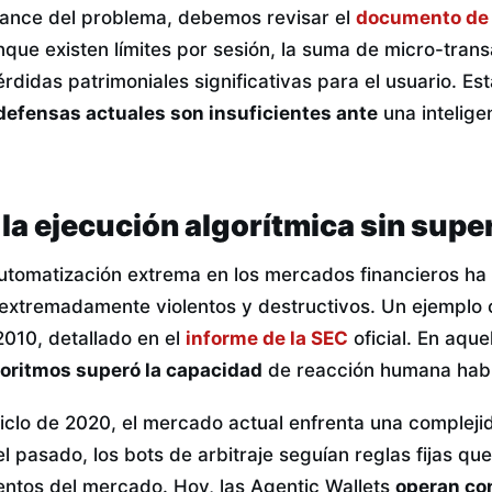
cance del problema, debemos revisar el
documento de
nque existen límites por sesión, la suma de micro-trans
rdidas patrimoniales significativas para el usuario. Es
defensas actuales son insuficientes ante
una inteligen
e la ejecución algorítmica sin supe
automatización extrema en los mercados financieros ha
extremadamente violentos y destructivos. Un ejemplo cl
010, detallado en el
informe de la SEC
oficial. En aqu
goritmos superó la capacidad
de reacción humana habi
clo de 2020, el mercado actual enfrenta una complej
el pasado, los bots de arbitraje seguían reglas fijas qu
ntos del mercado. Hoy, las Agentic Wallets
operan con