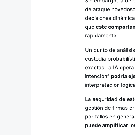
Sin embargo, la dele
de ataque novedoso y
decisiones dinámic
que
este comportam
rápidamente.
Un punto de análisis
custodia probabilíst
exactas, la IA opera
intención”
podría ej
interpretación lógica
La seguridad de est
gestión de firmas cr
por fallos en genera
puede amplificar lo