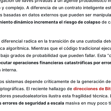
gación de llaves privadas a un agente probabilístico i
 complejo. A diferencia de un contrato inteligente est
as basadas en datos externos que pueden ser manipul
iento dinámico incrementa el riesgo de colapso
de ca
 diferencial radica en la transición de una custodia de
ica algorítmica. Mientras que el código tradicional eje
 bajo grados de probabilidad que pueden fallar. Esta “
ecutar operaciones financieras catastróficas por erro
 interna.
os sistemas depende críticamente de la generación de 
iptográficas. El reciente hallazgo de
direcciones de Bi
dores pseudoaleatorios ilustra esta fragilidad técnica.
s errores de seguridad a escala
masiva en muy poco t