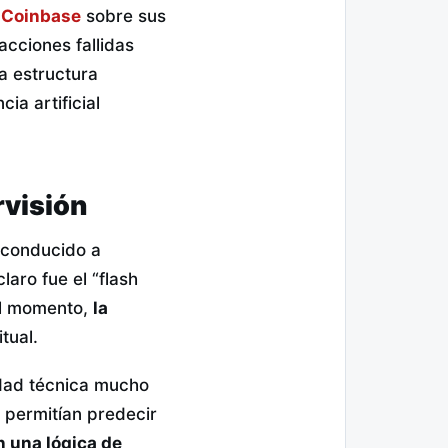
 Coinbase
sobre sus
acciones fallidas
ta estructura
cia artificial
rvisión
 conducido a
aro fue el “flash
el momento,
la
tual.
idad técnica mucho
e permitían predecir
 una lógica de