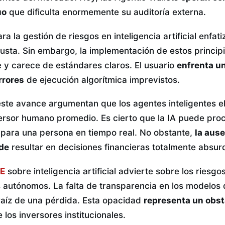
uo
que dificulta enormemente su auditoría externa.
ra la gestión de riesgos en inteligencia artificial enfat
sta. Sin embargo, la implementación de estos principi
e y carece de estándares claros. El usuario
enfrenta u
errores
de ejecución algorítmica imprevistos.
ste avance argumentan que los agentes inteligentes e
ersor humano promedio. Es cierto que la IA puede pr
 para una persona en tiempo real. No obstante,
la ause
de
resultar en decisiones financieras totalmente absur
DE
sobre inteligencia artificial advierte sobre los riesg
 autónomos. La falta de transparencia en los modelos d
 raíz de una pérdida. Esta opacidad
representa un obst
 los inversores institucionales.