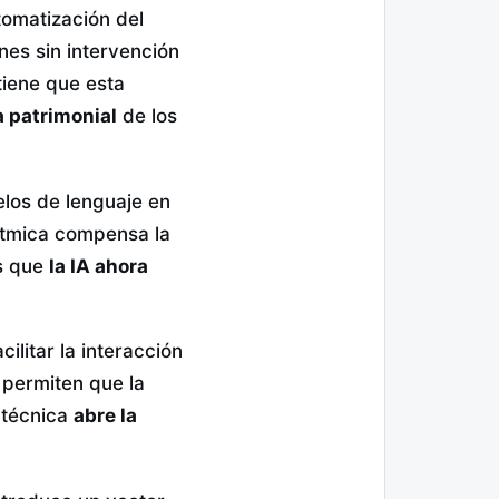
tomatización del
ones sin intervención
tiene que esta
a patrimonial
de los
elos de lenguaje en
rítmica compensa la
es que
la IA ahora
ilitar la interacción
 permiten que la
d técnica
abre la