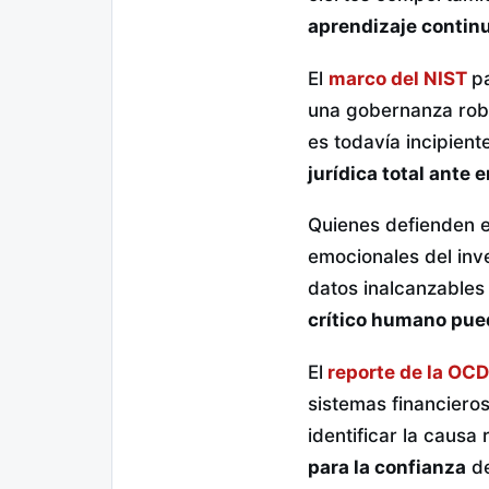
aprendizaje contin
El
marco del NIST
pa
una gobernanza robu
es todavía incipient
jurídica total ante 
Quienes defienden e
emocionales del inv
datos inalcanzables
crítico humano pue
El
reporte de la OC
sistemas financieros
identificar la causa
para la confianza
de