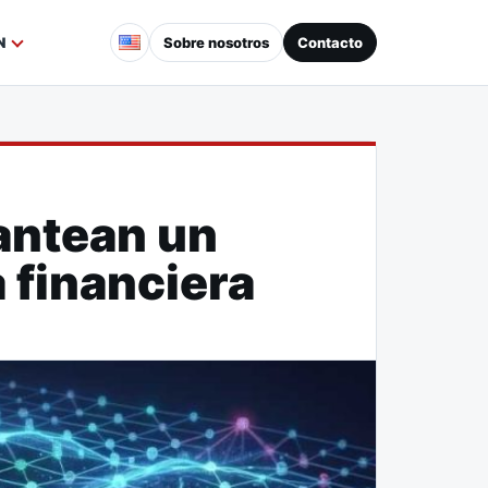
Sobre nosotros
Contacto
N
antean un
 financiera