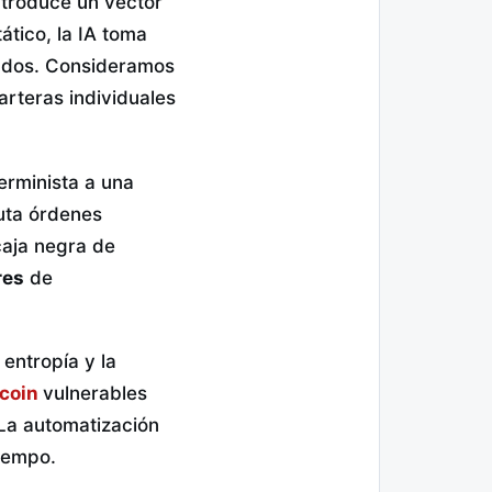
ntroduce un vector
ático, la IA toma
ados. Consideramos
rteras individuales
terminista a una
cuta órdenes
caja negra de
res
de
entropía y la
tcoin
vulnerables
 La automatización
iempo.