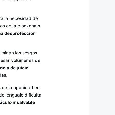
iza la necesidad de
os en la blockchain
na desprotección
liminan los sesgos
ocesar volúmenes de
ncia de juicio
das.
os de la opacidad en
e lenguaje dificulta
áculo insalvable