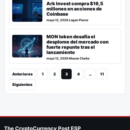
Ark Invest compra $16,5
millones en acciones de
Coinbase
mayo 12, 2026
·
Logan Pierce
MON token desafía el
desplome del mercado con
fuerte repunte tras el
lanzamiento
mayo 12, 2026
·
Mason Clarke
Anteriores
1
2
3
4
…
11
Siguientes
The CryptoCurrency Post ESP