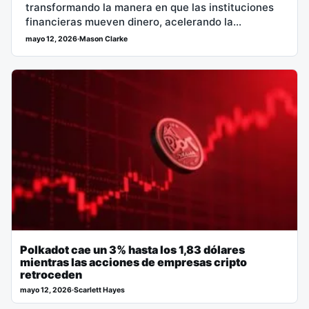
transformando la manera en que las instituciones
financieras mueven dinero, acelerando la
liquidación y optimizando el uso de colateral a
mayo 12, 2026
·
Mason Clarke
través de…
Polkadot cae un 3% hasta los 1,83 dólares
mientras las acciones de empresas cripto
retroceden
mayo 12, 2026
·
Scarlett Hayes